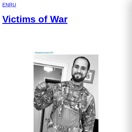
EN
RU
Victims of War