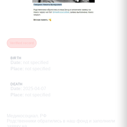
Геворкян Никита Валерьевич
Verified record
BIRTH
Date
:
not specified
Place
:
not specified
DEATH
Date
:
2025-04-07
Place
:
not specified
Description
Медикосоциал. РФ

Родственники обратились в наш фонд и заполнили 
заявку на
