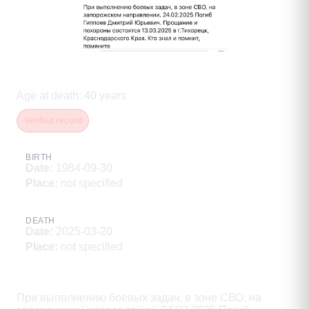
Гиппоев Дмитрий Юрьевич
Age at death
:
40
years
Verified record
BIRTH
Date
:
1984-09-30
Place
:
not specified
DEATH
Date
:
2025-03-20
Place
:
not specified
Description
При выполнению боевых задач, в зоне СВО, на
