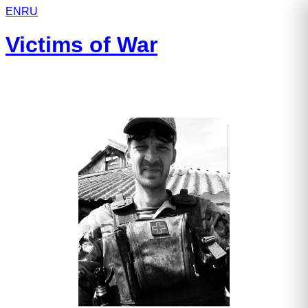
EN
RU
Victims of War