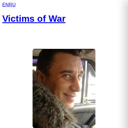
EN
RU
Victims of War