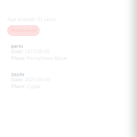
Глазков Алексей Александрович
Age at death
:
51
years
Verified record
BIRTH
Date
:
1973-06-05
Place
:
Республика Крым
DEATH
Date
:
2025-04-08
Place
:
Судак