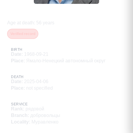
Голиченков Андрей Викторович
Age at death
:
56
years
Verified record
BIRTH
Date
:
1968-09-21
Place
:
Ямало-Ненецкий автономный округ
DEATH
Date
:
2025-04-06
Place
:
not specified
SERVICE
Rank
:
рядовой
Branch
:
добровольцы
Locality
:
Муравленко