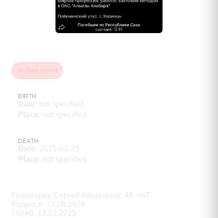
Голомарев Сергей Яковлевич
Verified record
BIRTH
Date
:
not specified
Place
:
not specified
DEATH
Date
:
2025-03-23
Place
:
not specified
Description
Голомарев Сергей Akopnesuy, 48. neT

Родился: 12.08.1976

Погиб: 13.02.2025
