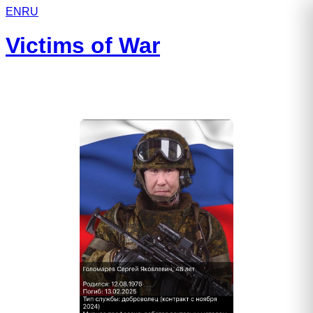
EN
RU
Victims of War