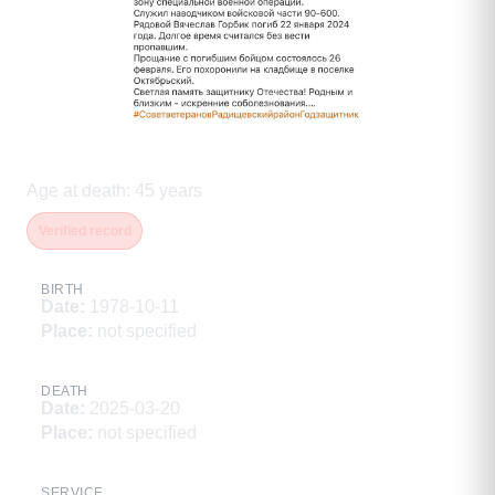
Горбик Вячеслав Витальевич
Age at death
:
45
years
Verified record
BIRTH
Date
:
1978-10-11
Place
:
not specified
DEATH
Date
:
2025-03-20
Place
:
not specified
SERVICE