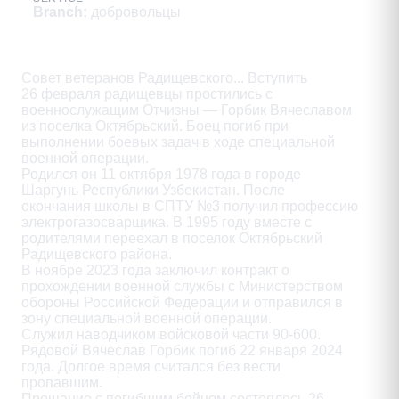
Branch
:
добровольцы
Description
Совет ветеранов Радищевского... Вступить

26 февраля радищевцы простились с

военнослужащим Отчизны — Горбик Вячеславом

из поселка Октябрьский. Боец погиб при

выполнении боевых задач в ходе специальной

военной операции.

Родился он 11 октября 1978 года в городе

Шаргунь Республики Узбекистан. После

окончания школы в СПТУ №3 получил профессию

электрогазосварщика. В 1995 году вместе с

родителями переехал в поселок Октябрьский

Радищевского района.

В ноябре 2023 года заключил контракт о

прохождении военной службы с Министерством

обороны Российской Федерации и отправился в

зону специальной военной операции.

Служил наводчиком войсковой части 90-600.

Рядовой Вячеслав Горбик погиб 22 января 2024

года. Долгое время считался без вести

пропавшим.

Прощание с погибшим бойцом состоялось 26
