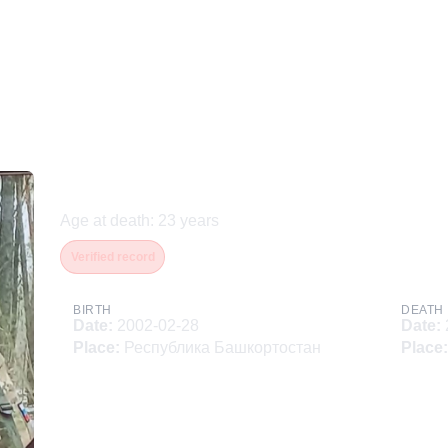
Гордеев Кирилл Алексее
Age at death
:
23
years
Verified record
BIRTH
DEATH
Date
:
2002-02-28
Date
:
Place
:
Республика Башкортостан
Place
: