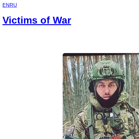
EN
RU
Victims of War