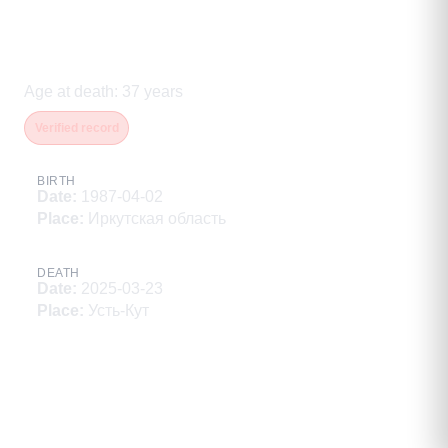
Горячев Александр
Александрович
Age at death
:
37
years
Verified record
BIRTH
Date
:
1987-04-02
Place
:
Иркутская область
DEATH
Date
:
2025-03-23
Place
:
Усть-Кут