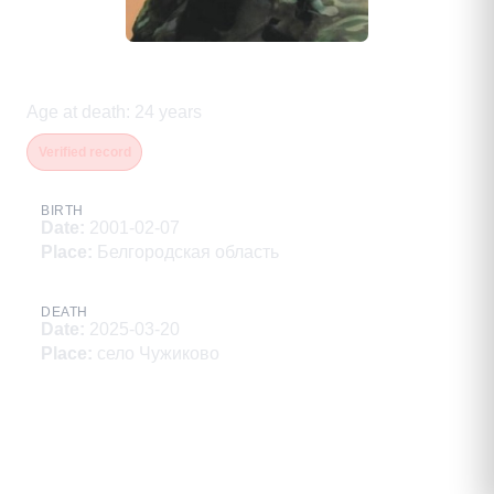
Губанов Алексей Валериевич
Age at death
:
24
years
Verified record
BIRTH
Date
:
2001-02-07
Place
:
Белгородская область
DEATH
Date
:
2025-03-20
Place
:
село Чужиково