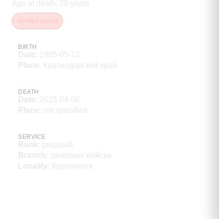
Age at death
:
29
years
Verified record
BIRTH
Date
:
1995-05-12
Place
:
Краснодарский край
DEATH
Date
:
2025-04-06
Place
:
not specified
SERVICE
Rank
:
рядовой
Branch
:
танковые войска
Locality
:
Курганинск