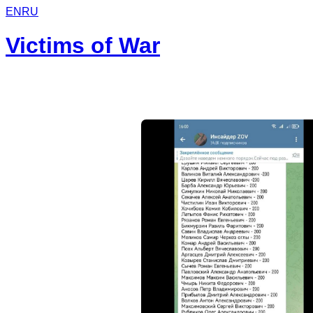
EN
RU
Victims of War