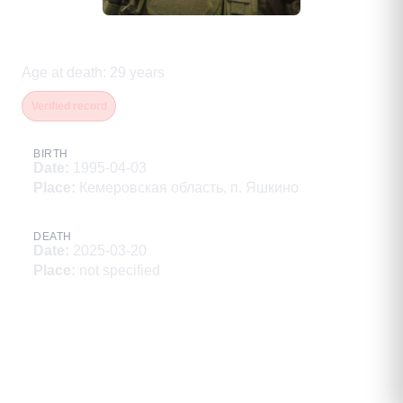
Хопкин Виталий Сергеевич
Age at death
:
29
years
Verified record
BIRTH
Date
:
1995-04-03
Place
:
Кемеровская область, п. Яшкино
DEATH
Date
:
2025-03-20
Place
:
not specified