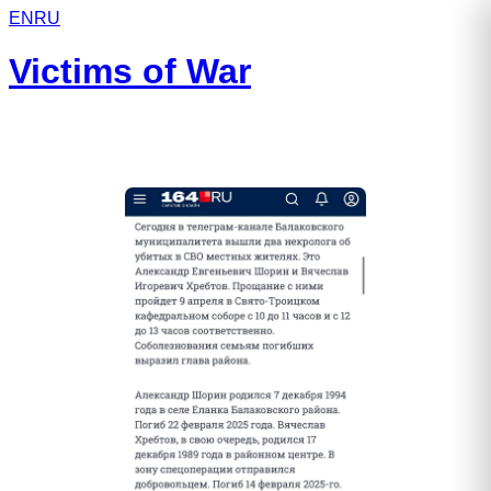
EN
RU
Victims of War