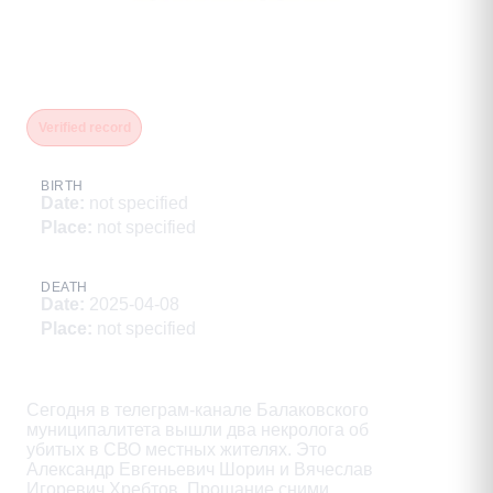
Хребтов Вячеслав Игоревич
Verified record
BIRTH
Date
:
not specified
Place
:
not specified
DEATH
Date
:
2025-04-08
Place
:
not specified
Description
Сегодня в телеграм-канале Балаковского

муниципалитета вышли два некролога об

убитых в СВО местных жителях. Это

Александр Евгеньевич Шорин и Вячеслав

Игоревич Хребтов. Прощание сними
