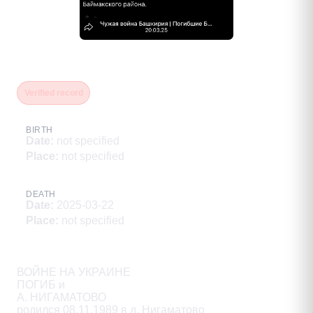
Хусаинов Ильгиз Рамазанович
Verified record
BIRTH
Date
:
not specified
Place
:
not specified
DEATH
Date
:
2025-03-22
Place
:
not specified
Description
ВОЙНЕ НА УКРАИНЕ

ПОГИБ и

A. НИГАМАТОВО

родился 08.11.1989 в д. Нигаматово
