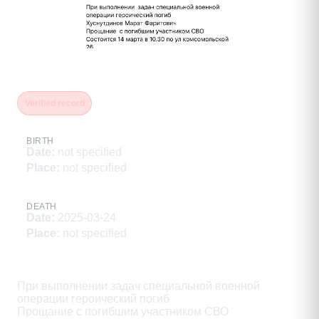
Хуснутдинов Марат Фаритович
Verified record
BIRTH
Date
:
not specified
Place
:
not specified
DEATH
Date
:
2025-03-24
Place
:
not specified
Description
При выполнении задач специальной военной

операции героический погиб

Прощание с погибшим участником СВО
