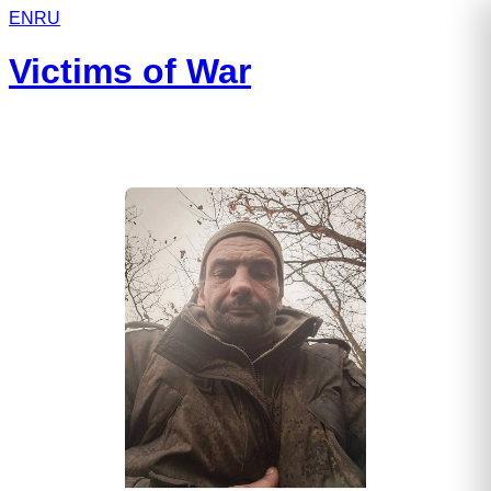
EN
RU
Victims of War