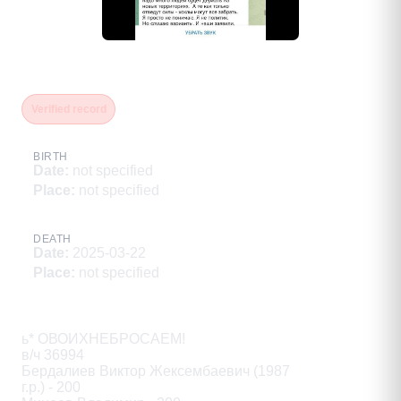
Имангалиев Серик
Verified record
BIRTH
Date
:
not specified
Place
:
not specified
DEATH
Date
:
2025-03-22
Place
:
not specified
Description
ь* ОВОИХНЕБРОСАЕМ!

в/ч 36994

Бердалиев Виктор Жексембаевич (1987

г.р.) - 200
