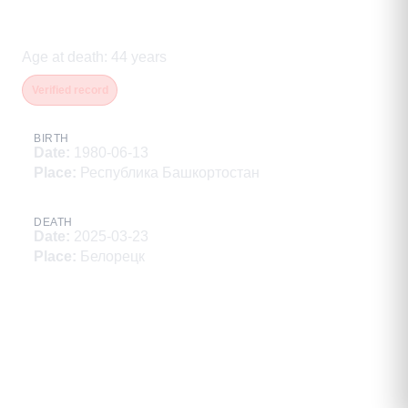
Исаев Андрей Николаевич
Age at death
:
44
years
Verified record
BIRTH
Date
:
1980-06-13
Place
:
Республика Башкортостан
DEATH
Date
:
2025-03-23
Place
:
Белорецк