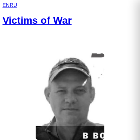
EN
RU
Victims of War