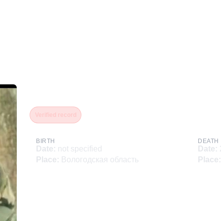
Иванов Олег Юрьевич
Verified record
BIRTH
DEATH
Date
:
not specified
Date
:
Place
:
Вологодская область
Place
: