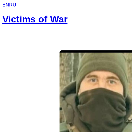
EN
RU
Victims of War