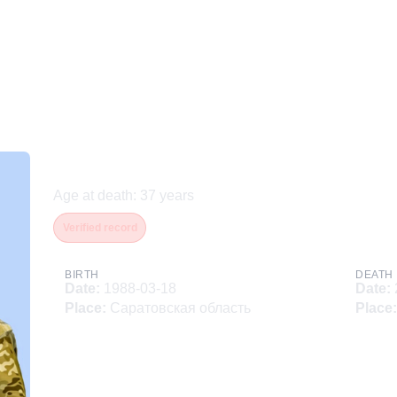
Иващенко Максим Геннад
Age at death
:
37
years
Verified record
BIRTH
DEATH
Date
:
1988-03-18
Date
:
Place
:
Саратовская область
Place
: