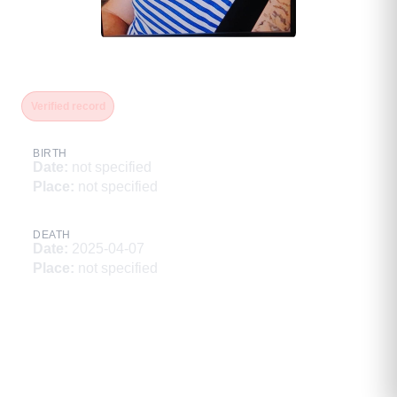
Изюмин Виталий Иванович
Verified record
BIRTH
Date
:
not specified
Place
:
not specified
DEATH
Date
:
2025-04-07
Place
:
not specified