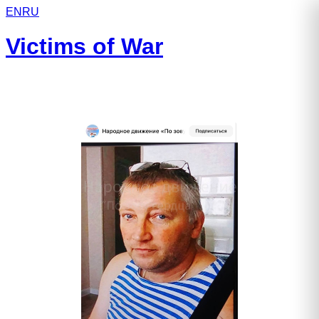
EN
RU
Victims of War