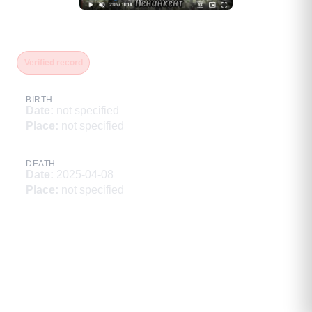
Каирбеков Малик Каирбекович
Verified record
BIRTH
Date
:
not specified
Place
:
not specified
DEATH
Date
:
2025-04-08
Place
:
not specified