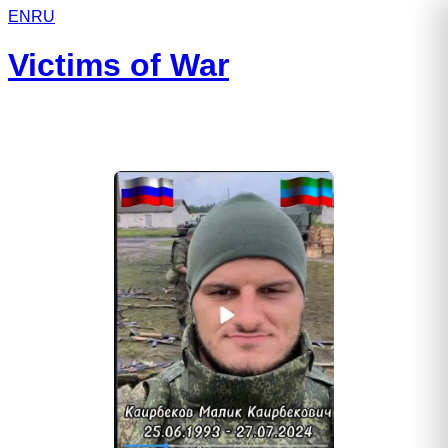
EN
RU
Victims of War