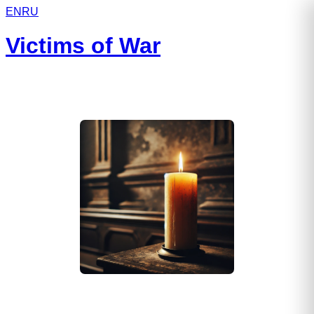
EN
RU
Victims of War
Кансияров Марат Закирьянович