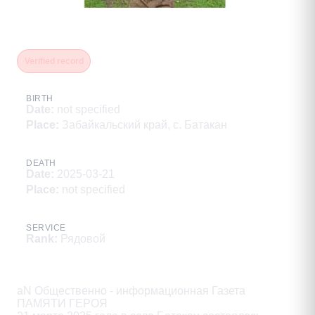
Каширин Иван Анатольевич
Verified record
BIRTH
Date
:
not specified
Place
:
Забайкальский край, с. Батакан
DEATH
Date
:
2025-03-21
Place
:
not specified
SERVICE
Rank
:
Рядовой
Description
aN Общественно - информационная Газета

ПАМЯТИ ГЕРОЯ
