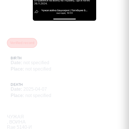
Кайбышев Артур Эльвирович
Verified record
BIRTH
Date
:
not specified
Place
:
not specified
DEATH
Date
:
2025-04-07
Place
:
not specified
Description
ЧУЖАЯ

‚ ВОИНА

Rae 5140-И
