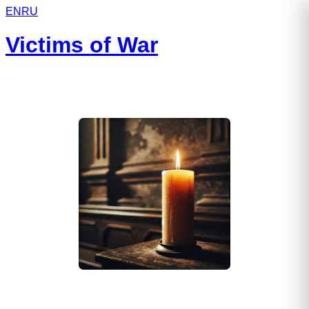
EN
RU
Victims of War
Кексель Виталий Викторович