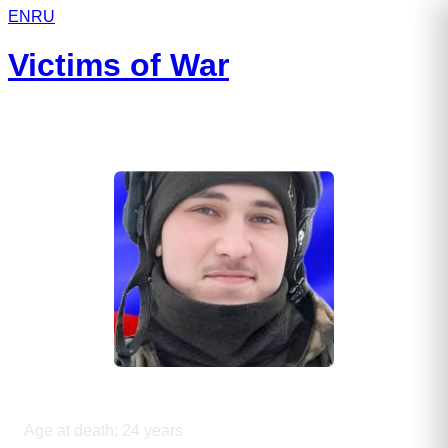
EN
RU
Victims of War
Климов Александр Русланович
Age at death
:
24
years