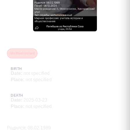
Кобызев Андрей Вячеславович
Verified record
BIRTH
Date
:
not specified
Place
:
not specified
DEATH
Date
:
2025-03-23
Place
:
not specified
Description
Родился: 08.02.1989
