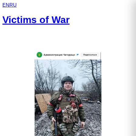
EN
RU
Victims of War