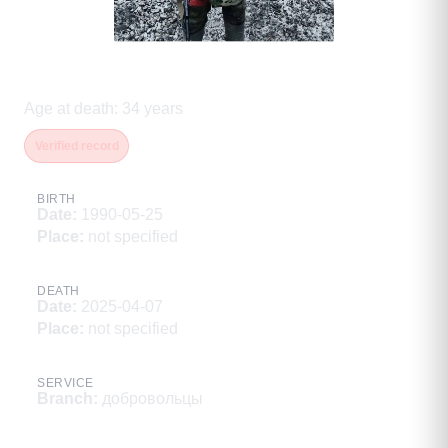
Колечкин Кирилл Викторович
Age at death
:
34
years
Verified record
BIRTH
Date
:
1990-05-25
Place
:
not specified
DEATH
Date
:
2025-04-07
Place
:
not specified
SERVICE
Branch
:
добровольцы
Description