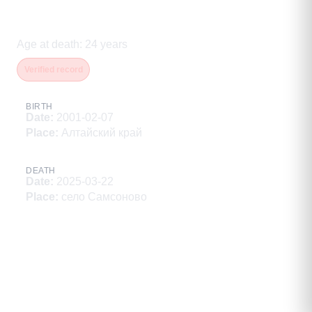
Колесников Денис
Владиславович
Age at death
:
24
years
Verified record
BIRTH
Date
:
2001-02-07
Place
:
Алтайский край
DEATH
Date
:
2025-03-22
Place
:
село Самсоново