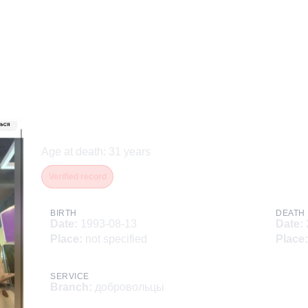
Коломыцев Виталий Вла
Age at death
:
31
years
Verified record
BIRTH
DEATH
Date
:
1993-08-13
Date
:
Place
:
not specified
Place
:
SERVICE
Branch
:
добровольцы