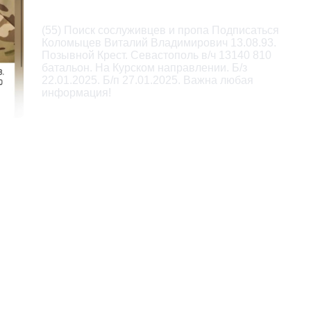
Description
(55) Поиск сослуживцев и пропа Подписаться

Коломыцев Виталий Владимирович 13.08.93.

Позывной Крест. Севастополь в/ч 13140 810

батальон. На Курском направлении. Б/з

22.01.2025. Б/п 27.01.2025. Важна любая

информация!