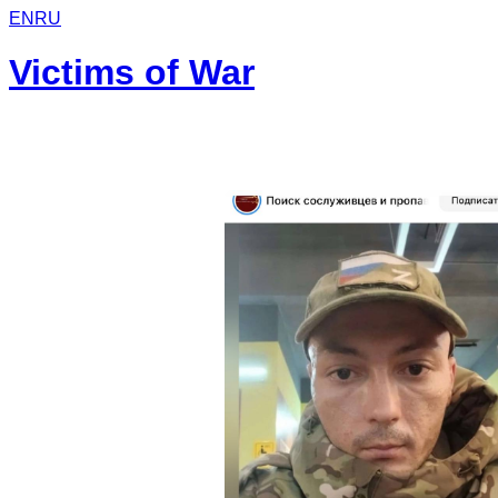
EN
RU
Victims of War