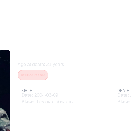
Кондрашов Иван Констан
Age at death
:
21
years
Verified record
BIRTH
DEATH
Date
:
2004-03-09
Date
:
Place
:
Томская область
Place
: