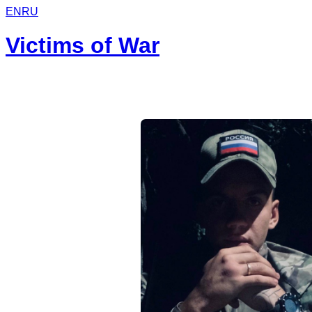
EN
RU
Victims of War