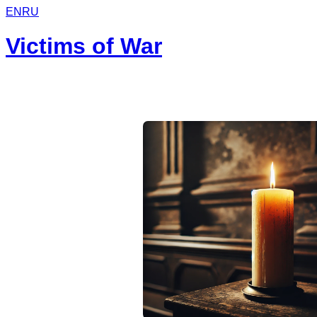
EN
RU
Victims of War