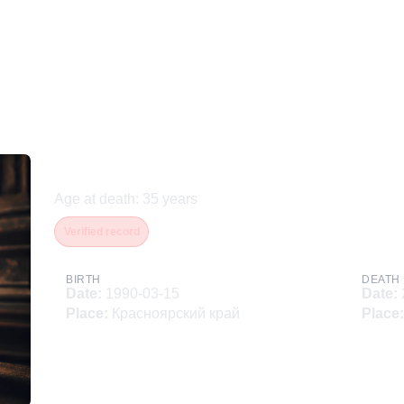
Кошеваров Роман Геннад
Age at death
:
35
years
Verified record
BIRTH
DEATH
Date
:
1990-03-15
Date
:
Place
:
Красноярский край
Place
: