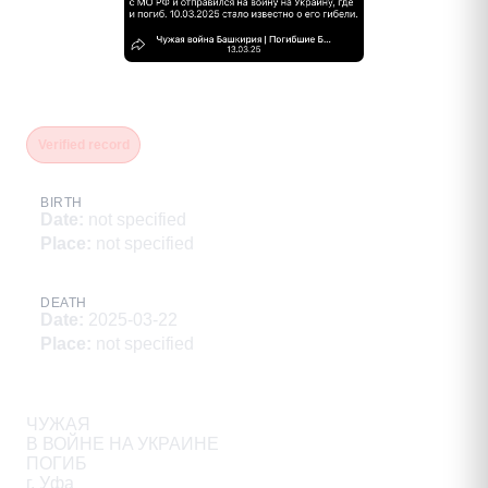
Кояшов Виталий Геннадьевич
Verified record
BIRTH
Date
:
not specified
Place
:
not specified
DEATH
Date
:
2025-03-22
Place
:
not specified
Description
ЧУЖАЯ

В ВОЙНЕ HA УКРАИНЕ

ПОГИБ

г. Уфа
