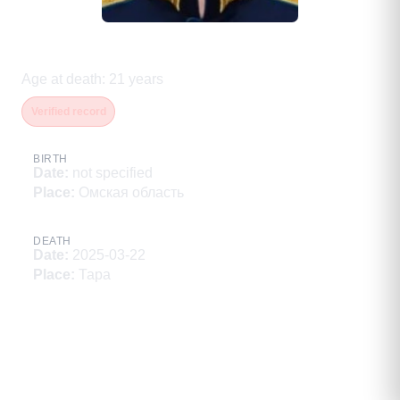
Козлов Олег Владимирович
Age at death
:
21
years
Verified record
BIRTH
Date
:
not specified
Place
:
Омская область
DEATH
Date
:
2025-03-22
Place
:
Тара