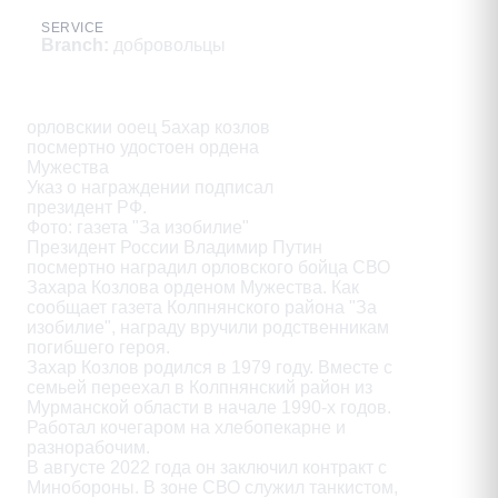
SERVICE
Branch
:
добровольцы
Description
орловскии ооец 5ахар козлов

посмертно удостоен ордена

Мужества

Указ о награждении подписал

президент РФ.

Фото: газета "За изобилие"

Президент России Владимир Путин

посмертно наградил орловского бойца СВО

Захара Козлова орденом Мужества. Как

сообщает газета Колпнянского района "За

изобилие", награду вручили родственникам

погибшего героя.

Захар Козлов родился в 1979 году. Вместе с

семьей переехал в Колпнянский район из

Мурманской области в начале 1990-х годов.

Работал кочегаром на хлебопекарне и

разнорабочим.

В августе 2022 года он заключил контракт с

Минобороны. В зоне СВО служил танкистом,
