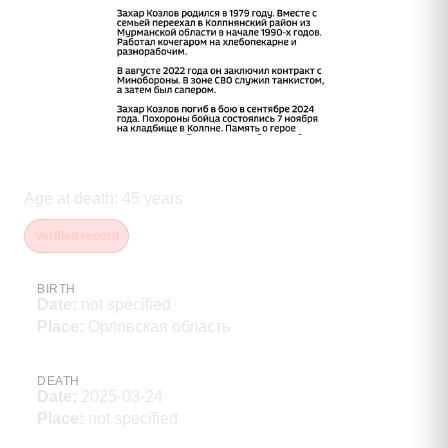
Козлов Захар Тимофеевич
Age at death
:
45
years
Verified record
BIRTH
Date
:
not specified
Place
:
Орловская область
DEATH
Date
:
2025-03-24
Place
:
not specified