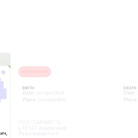
Лакомский Виктор Стани
Verified record
BIRTH
DEATH
Date
:
not specified
Date
:
Place
:
not specified
Place
:
Description
ПСО "САРМАТ" %

ь 18 127 ишдписникв

Разыскиваются ©
