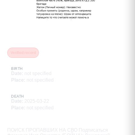
Лащевский Игорь
Владимирович
Verified record
BIRTH
Date
:
not specified
Place
:
not specified
DEATH
Date
:
2025-03-22
Place
:
not specified
Description
ПОИСК ПРОПАВШИХ НА СВО Подписаться
