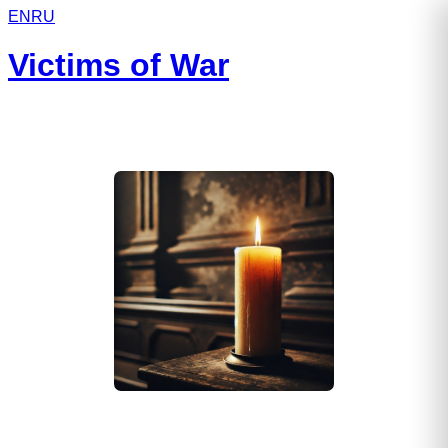
EN
RU
Victims of War
Лесников Родион