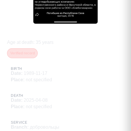
Летов Владимир Викторович
Age at death
:
35
years
Verified record
BIRTH
Date
:
1989-11-17
Place
:
not specified
DEATH
Date
:
2025-04-08
Place
:
not specified
SERVICE
Branch
:
добровольцы