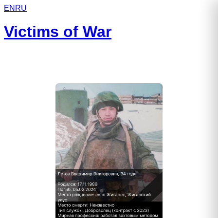
EN
RU
Victims of War