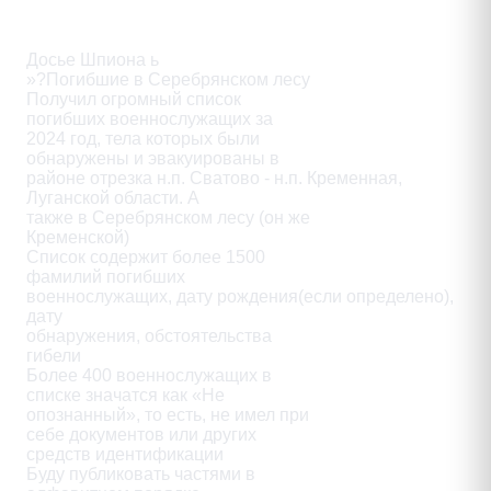
Description
Досье Шпиона ь

»?Погибшие в Серебрянском лесу

Получил огромный список

погибших военнослужащих за

2024 год, тела которых были

обнаружены и эвакуированы в

районе отрезка н.п. Сватово - н.п. Кременная, 
Луганской области. А

также в Серебрянском лесу (он же

Кременской)

Список содержит более 1500

фамилий погибших

военнослужащих, дату рождения(если определено), 
дату

обнаружения, обстоятельства

гибели

Более 400 военнослужащих в

списке значатся как «Не

опознанный», то есть, не имел при

себе документов или других

средств идентификации

Буду публиковать частями в
