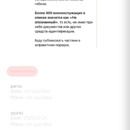
Левчугов Николай Иванович
Verified record
BIRTH
Date
:
not specified
Place
:
not specified
DEATH
Date
:
2025-03-24
Place
:
not specified