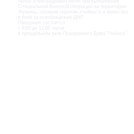
Антон Александрович погиб при выполнении

Специальной Военной Операции на территории

Украины, проявив героизм, стойкость и мужество

в боях за освобождение ДНР

Прощание состоится

с 9:00 до 12:00 часов

в прощальном зале Похоронного Дома "Небеса".