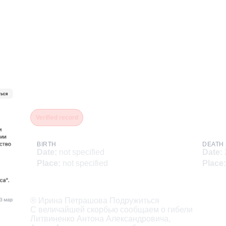
Литвиненко Антон Алекс
Verified record
BIRTH
DEATH
Date
:
not specified
Date
:
Place
:
not specified
Place
:
Description
® Ирина Петрашова Подружиться

С величайшей скорбью сообщаем о гибели

Литвиненко Антона Александровича,
