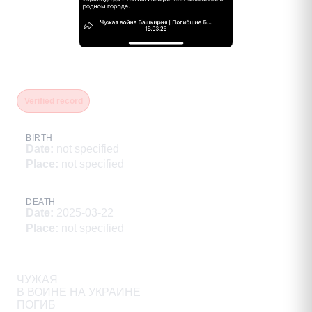
Лизнев Александр Михайлович
Verified record
BIRTH
Date
:
not specified
Place
:
not specified
DEATH
Date
:
2025-03-22
Place
:
not specified
Description
ЧУЖАЯ

В ВОИНЕ НА УКРАИНЕ

ПОГИБ
