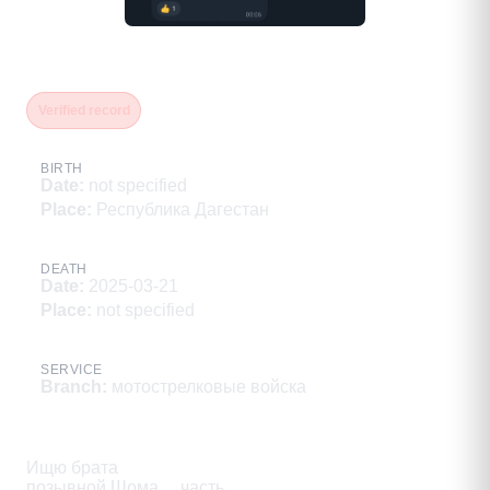
Магомедалиев Шамиль
Verified record
BIRTH
Date
:
not specified
Place
:
Республика Дагестан
DEATH
Date
:
2025-03-21
Place
:
not specified
SERVICE
Branch
:
мотострелковые войска
Description
Ищю брата

позывной Шома.... часть
