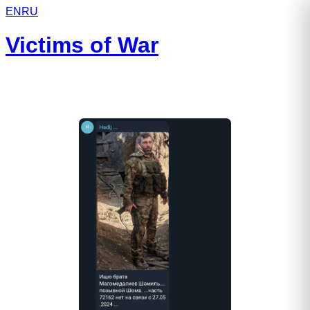
EN
RU
Victims of War