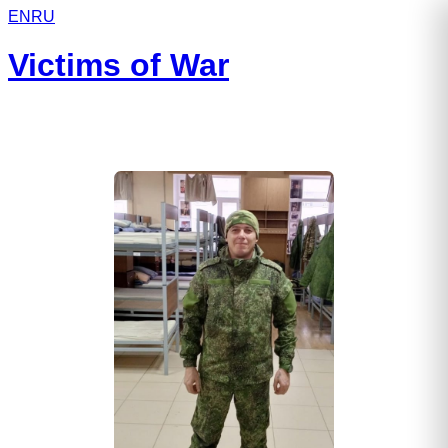
EN
RU
Victims of War