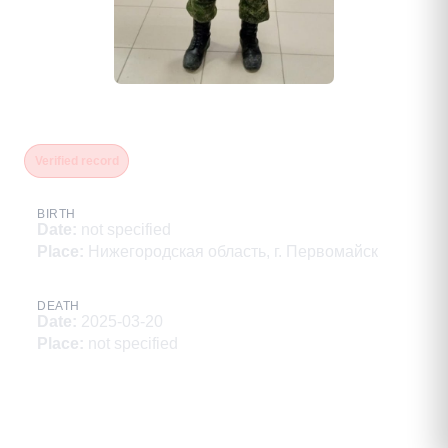
Мансуров Аркадий Фаузиевич
Verified record
BIRTH
Date
:
not specified
Place
:
Нижегородская область, г. Первомайск
DEATH
Date
:
2025-03-20
Place
:
not specified