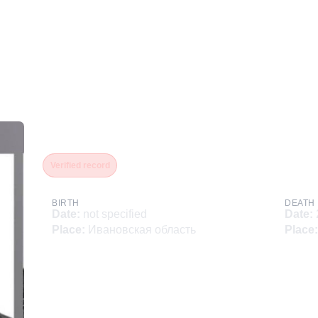
Массалин Константин Ал
Verified record
BIRTH
DEATH
Date
:
not specified
Date
:
Place
:
Ивановская область
Place
: