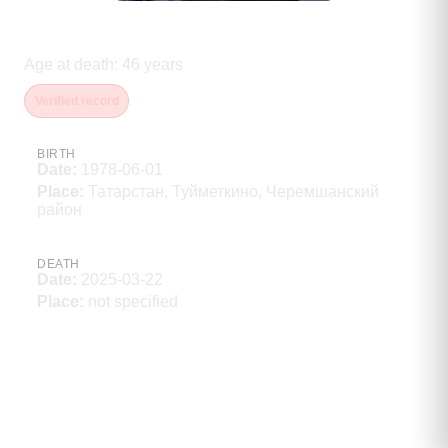
Массаров Ильнур Ревгатович
Age at death
:
46
years
Verified record
BIRTH
Date
:
1978-06-01
Place
:
Татарстан, Туйметкино, Черемшанский
район
DEATH
Date
:
2025-03-22
Place
:
not specified