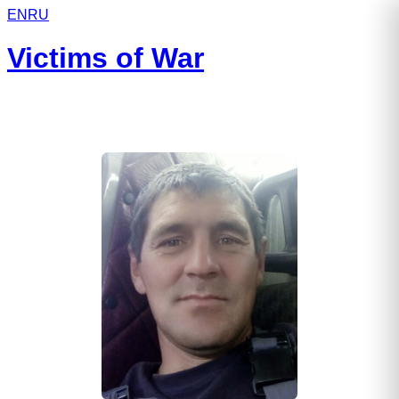
EN
RU
Victims of War