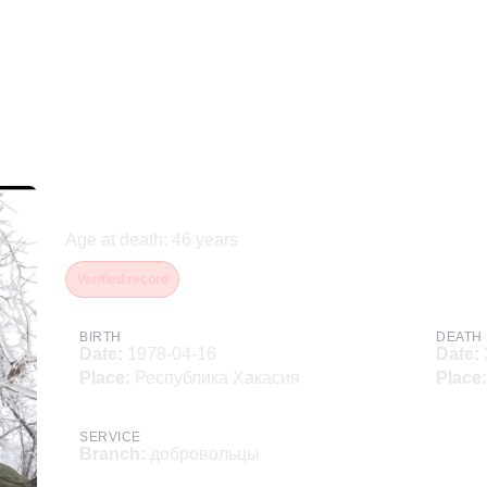
Меркель Роман Райнгарт
Age at death
:
46
years
Verified record
BIRTH
DEATH
Date
:
1978-04-16
Date
:
Place
:
Республика Хакасия
Place
:
SERVICE
Branch
:
добровольцы