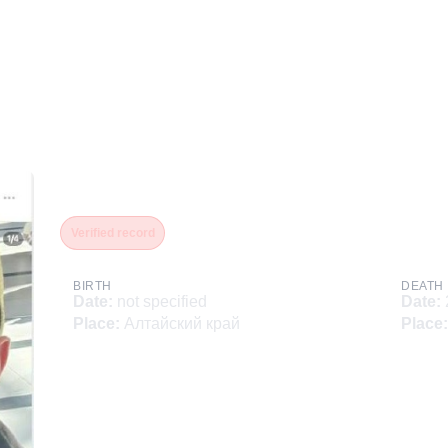
Михайлов Алексей Дмитр
Verified record
BIRTH
DEATH
Date
:
not specified
Date
:
Place
:
Алтайский край
Place
: