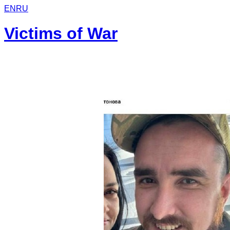
EN
RU
Victims of War