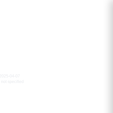
авович
2025-04-07
not specified