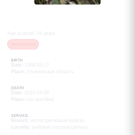
Москалев Виктор
Александрович
Age at death
:
26
years
Verified record
BIRTH
Date
:
1998-05-17
Place
:
Ульяновская область
DEATH
Date
:
2025-04-08
Place
:
not specified
SERVICE
Branch
:
мотострелковые войска
Locality
:
рабочий поселок Цильна