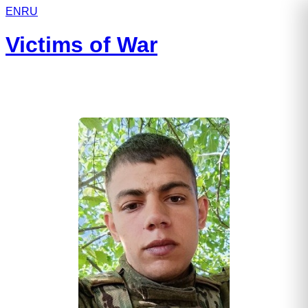
EN
RU
Victims of War